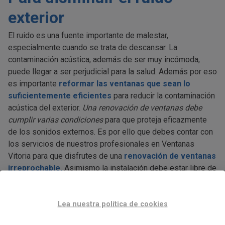
exterior
El ruido es una fuente importante de malestar,
especialmente cuando se trata de descansar. La
contaminación acústica, además de ser muy incómoda,
puede llegar a ser perjudicial para la salud. Además por eso
es importante
reformar las ventanas que sean lo
suficientemente eficientes
para reducir la contaminación
acústica del exterior.
Una renovación de ventanas debe
cumplir varias condiciones
para que proteja eficazmente
de los sonidos externos. Es por ello que debes contar con
los servicios de nuestros profesionales en Ventanas
Vitoria para que disfrutes de una
renovación de ventanas
irreprochable.
Asimismo la instalación debe estar libre de
defectos y debe realizarse imperativamente con cuidado,
con especial atención a la junta entre el marco y la pared.
Lea nuestra política de cookies
Se debe elegir el nivel adecuado de aislamiento
acústico para la carpintería de acuerdo con el