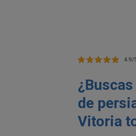
4.9/
¿Buscas 
de persi
Vitoria 