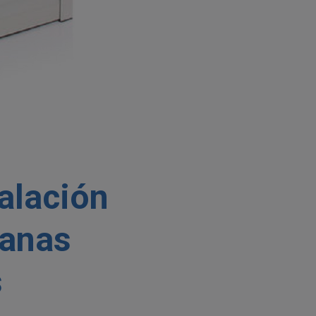
alación
tanas
s