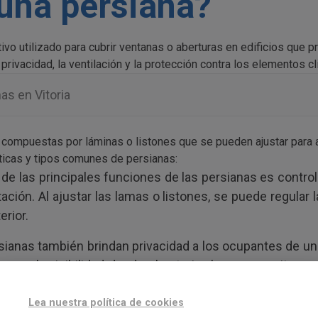
una persiana?
ivo utilizado para cubrir ventanas o aberturas en edificios que p
a privacidad, la ventilación y la protección contra los elementos c
as en Vitoria
compuestas por láminas o listones que se pueden ajustar para abr
sticas y tipos comunes de persianas:
de las principales funciones de las persianas es control
ación. Al ajustar las lamas o listones, se puede regular l
erior.
ianas también brindan privacidad a los ocupantes de una 
quea la visibilidad desde el exterior, lo que permite ma
Lea nuestra política de cookies
sianas permiten regular la ventilación en una habitación.